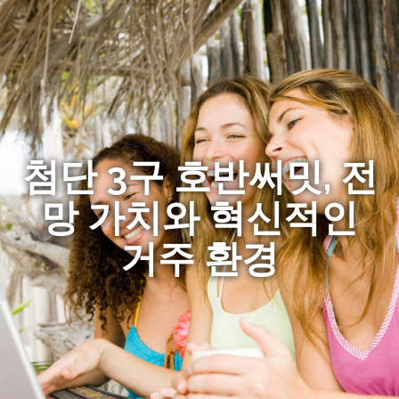
첨단 3구 호반써밋, 전
망 가치와 혁신적인
거주 환경